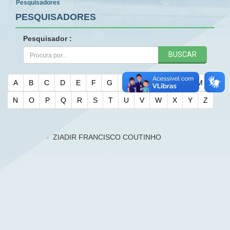
Pesquisadores
PESQUISADORES
Pesquisador :
BUSCAR
A
B
C
D
E
F
G
H
I
J
K
L
M
N
O
P
Q
R
S
T
U
V
W
X
Y
Z
ZIADIR FRANCISCO COUTINHO