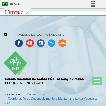
BRASIL
Fiocruz
Fale
Simplifique!
com
Comunica BR
a
Fiocruz
Participe
Acesso à informação
A
ACESSIBILIDADE
MAPA DO SITE
Legislação
Canais
Escola Nacional de Saúde Pública Sergio Arouca
Toggl
menu
PESQUISA E INOVAÇÃO
menu
menu
naviga
celular
celular
celular
Você está em:
Página Inicial
Coordenação de Desenvolvimento e Monitoramento da Pesquisa -
CDMP