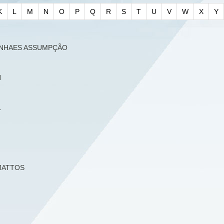
K
L
M
N
O
P
Q
R
S
T
U
V
W
X
Y
INHAES ASSUMPÇÃO
N
L
 MATTOS