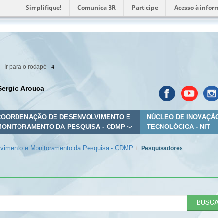
Simplifique!
Comunica BR
Participe
Acesso à infor
Ir para o rodapé
4
Sergio Arouca
COORDENAÇÃO DE DESENVOLVIMENTO E
NÚCLEO DE INOVAÇÃ
MONITORAMENTO DA PESQUISA - CDMP
TECNOLÓGICA - NIT
vimento e Monitoramento da Pesquisa - CDMP
Pesquisadores
BUSC