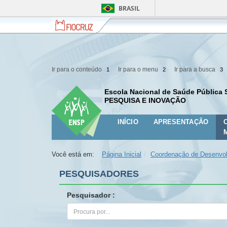
BRASIL
Fiocruz
Fale
com
a
Fiocruz
Ir para o conteúdo
Ir para o menu
Ir para a busca
1
2
3
Escola Nacional de Saúde Pública 
PESQUISA E INOVAÇÃO
INÍCIO
APRESENTAÇÃO
Você está em:
Página Inicial
Coordenação de Desenvol
PESQUISADORES
Pesquisador :