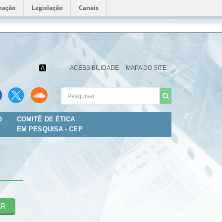
mação
Legislação
Canais
Fundação
Oswaldo
Cruz
A
ACESSIBILIDADE
MAPA DO SITE
O
COMITÊ DE ÉTICA
EM PESQUISA - CEP
AR