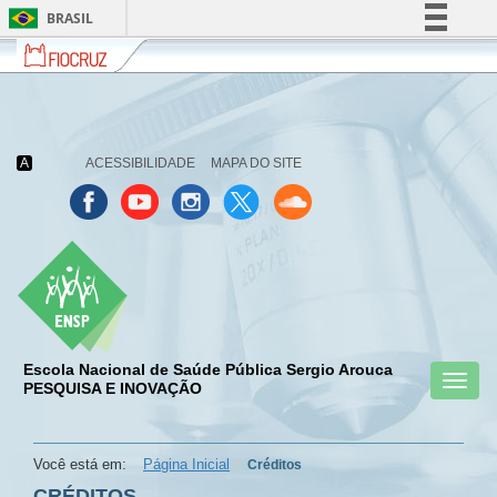
BRASIL
Fiocruz
Fale
Simplifique!
com
Comunica BR
a
Fiocruz
Participe
Acesso à informação
A
ACESSIBILIDADE
MAPA DO SITE
Legislação
Canais
Escola Nacional de Saúde Pública Sergio Arouca
Toggl
menu
PESQUISA E INOVAÇÃO
menu
menu
naviga
celular
celular
celular
Você está em:
Página Inicial
Créditos
CRÉDITOS