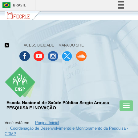
BRASIL
Fiocruz
Fale
Simplifique!
com
Comunica BR
a
Fiocruz
Participe
Acesso à informação
A
ACESSIBILIDADE
MAPA DO SITE
Legislação
Canais
Escola Nacional de Saúde Pública Sergio Arouca
Toggl
menu
PESQUISA E INOVAÇÃO
menu
menu
naviga
celular
celular
celular
Você está em:
Página Inicial
Coordenação de Desenvolvimento e Monitoramento da Pesquisa -
CDMP