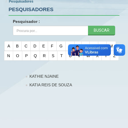
Pesquisadores
PESQUISADORES
Pesquisador :
BUSCAR
A
B
C
D
E
F
G
H
I
J
K
L
M
N
O
P
Q
R
S
T
U
V
W
X
Y
Z
KATHIE NJAINE
KATIA REIS DE SOUZA