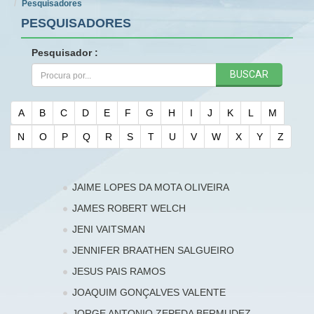
Pesquisadores
PESQUISADORES
Pesquisador :
BUSCAR
A
B
C
D
E
F
G
H
I
J
K
L
M
N
O
P
Q
R
S
T
U
V
W
X
Y
Z
JAIME LOPES DA MOTA OLIVEIRA
JAMES ROBERT WELCH
JENI VAITSMAN
JENNIFER BRAATHEN SALGUEIRO
JESUS PAIS RAMOS
JOAQUIM GONÇALVES VALENTE
JORGE ANTONIO ZEPEDA BERMUDEZ