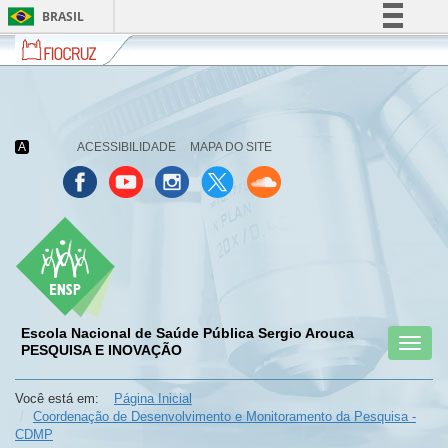
BRASIL
Fiocruz
Fale
Simplifique!
com
Comunica BR
a
Fiocruz
Participe
Acesso à informação
A
ACESSIBILIDADE
MAPA DO SITE
Legislação
Canais
Escola Nacional de Saúde Pública Sergio Arouca
Toggl
menu
PESQUISA E INOVAÇÃO
menu
menu
naviga
celular
celular
celular
Você está em:
Página Inicial
Coordenação de Desenvolvimento e Monitoramento da Pesquisa -
CDMP