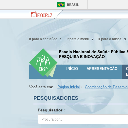
BRASIL
Fiocruz
Fale
com
a
Fiocruz
Ir para o conteúdo
Ir para o menu
Ir para a busca
1
2
3
Escola Nacional de Saúde Pública 
PESQUISA E INOVAÇÃO
INÍCIO
APRESENTAÇÃO
Você está em:
Página Inicial
Coordenação de Desenvol
PESQUISADORES
Pesquisador :