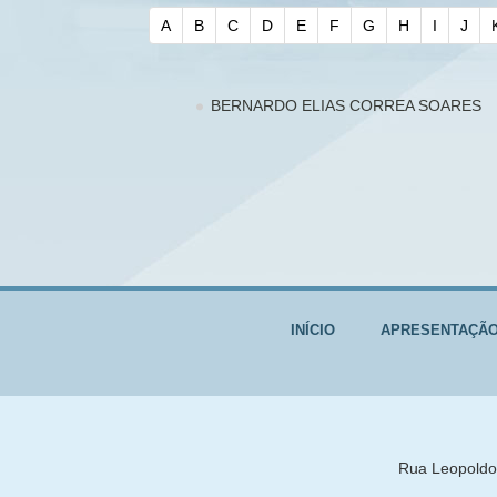
A
B
C
D
E
F
G
H
I
J
BERNARDO ELIAS CORREA SOARES
INÍCIO
APRESENTAÇÃ
Rua Leopoldo 