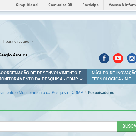
Simplifique!
Comunica BR
Participe
Acesso à infor
Ir para o rodapé
4
Sergio Arouca
COORDENAÇÃO DE DESENVOLVIMENTO E
NÚCLEO DE INOVAÇÃ
MONITORAMENTO DA PESQUISA - CDMP
TECNOLÓGICA - NIT
vimento e Monitoramento da Pesquisa - CDMP
Pesquisadores
BUSC