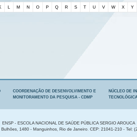
K
L
M
N
O
P
Q
R
S
T
U
V
W
X
Y
O
COORDENAÇÃO DE DESENVOLVIMENTO E
NÚCLEO DE I
MONITORAMENTO DA PESQUISA - CDMP
TECNOLÓGICA 
ENSP - ESCOLA NACIONAL DE SAÚDE PÚBLICA SERGIO AROUCA
Bulhões, 1480 - Manguinhos, Rio de Janeiro. CEP: 21041-210 - Tel: 