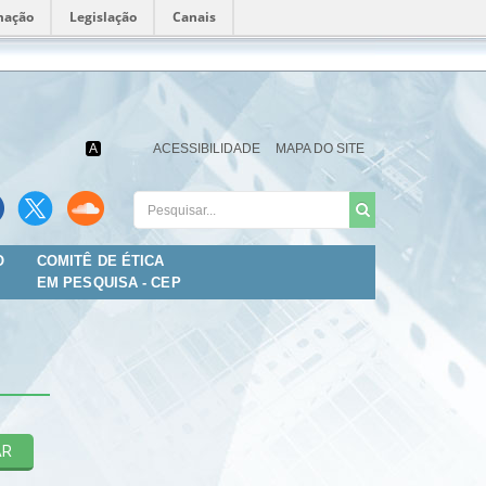
mação
Legislação
Canais
Fundação
Oswaldo
Cruz
A
ACESSIBILIDADE
MAPA DO SITE
O
COMITÊ DE ÉTICA
EM PESQUISA - CEP
AR